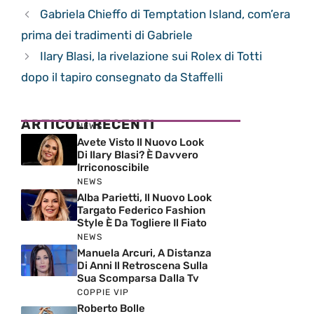
Gabriela Chieffo di Temptation Island, com’era
prima dei tradimenti di Gabriele
Ilary Blasi, la rivelazione sui Rolex di Totti
dopo il tapiro consegnato da Staffelli
ARTICOLI RECENTI
NEWS
Avete Visto Il Nuovo Look
Di Ilary Blasi? È Davvero
Irriconoscibile
NEWS
Alba Parietti, Il Nuovo Look
Targato Federico Fashion
Style È Da Togliere Il Fiato
NEWS
Manuela Arcuri, A Distanza
Di Anni Il Retroscena Sulla
Sua Scomparsa Dalla Tv
COPPIE VIP
Roberto Bolle