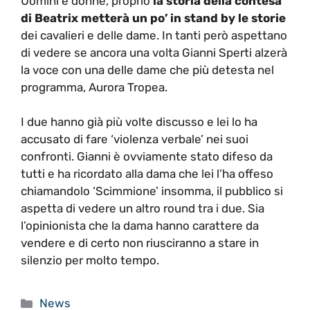
Uomini e donne, proprio
la storia della contesa
di Beatrix metterà un po’ in stand by le storie
dei cavalieri e delle dame. In tanti però aspettano
di vedere se ancora una volta Gianni Sperti alzerà
la voce con una delle dame che più detesta nel
programma, Aurora Tropea.
I due hanno già più volte discusso e lei lo ha
accusato di fare ‘violenza verbale’ nei suoi
confronti. Gianni è ovviamente stato difeso da
tutti e ha ricordato alla dama che lei l’ha offeso
chiamandolo ‘Scimmione’ insomma, il pubblico si
aspetta di vedere un altro round tra i due. Sia
l’opinionista che la dama hanno carattere da
vendere e di certo non riusciranno a stare in
silenzio per molto tempo.
Categorie
News